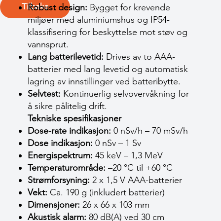
Tilbake
Robust design:
Bygget for krevende
miljøer med aluminiumshus og IP54-
klassifisering for beskyttelse mot støv og
vannsprut.
Lang batterilevetid:
Drives av to AAA-
batterier med lang levetid og automatisk
lagring av innstillinger ved batteribytte.
Selvtest:
Kontinuerlig selvovervåkning for
å sikre pålitelig drift.
Tekniske spesifikasjoner
Dose-rate indikasjon:
0 nSv/h – 70 mSv/h
Dose indikasjon:
0 nSv – 1 Sv
Energispektrum:
45 keV – 1,3 MeV
Temperaturområde:
–20 °C til +60 °C
Strømforsyning:
2 x 1,5 V AAA-batterier
Vekt:
Ca. 190 g (inkludert batterier)
Dimensjoner:
26 x 66 x 103 mm
Akustisk alarm:
80 dB(A) ved 30 cm