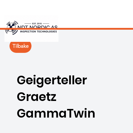
Tilbake
Geigerteller
Graetz
GammaTwin