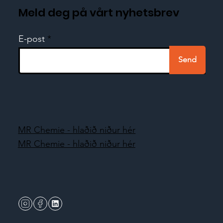
Meld deg på vårt nyhetsbrev
E-post
Send
MR Chemie - hlaðið niður hér
MR Chemie - hlaðið niður hér