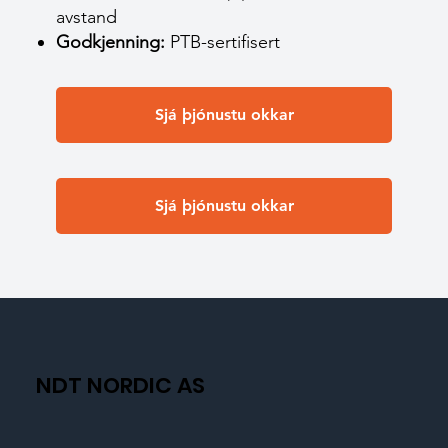
avstand
Godkjenning:
PTB-sertifisert
Sjá þjónustu okkar
Sjá þjónustu okkar
NDT NORDIC AS