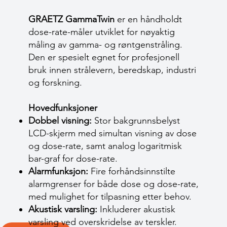
GRAETZ GammaTwin
er en håndholdt
dose-rate-måler utviklet for nøyaktig
måling av gamma- og røntgenstråling.
Den er spesielt egnet for profesjonell
bruk innen strålevern, beredskap, industri
og forskning.
Hovedfunksjoner
Dobbel visning:
Stor bakgrunnsbelyst
LCD-skjerm med simultan visning av dose
og dose-rate, samt analog logaritmisk
bar-graf for dose-rate.
Alarmfunksjon:
Fire forhåndsinnstilte
alarmgrenser for både dose og dose-rate,
med mulighet for tilpasning etter behov.
Akustisk varsling:
Inkluderer akustisk
varsling ved overskridelse av terskler.