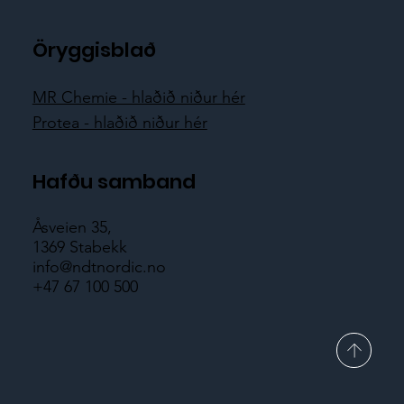
Öryggisblað
MR Chemie - hlaðið niður hér
Protea - hlaðið niður hér
Hafðu samband
Åsveien 35,
1369 Stabekk
info@ndtnordic.no
+47 67 100 500