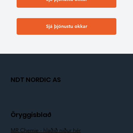
Sjá þjónustu okkar
NDT NORDIC AS
Öryggisblað
MR Chemie - hlaðið niður hér