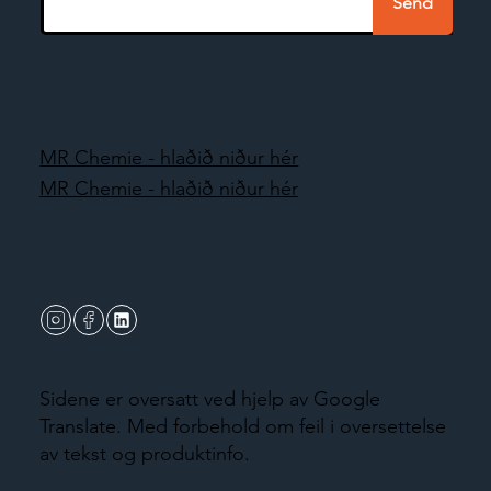
Send
MR Chemie - hlaðið niður hér
MR Chemie - hlaðið niður hér
Sidene er oversatt ved hjelp av Google
Translate. Med forbehold om feil i oversettelse
av tekst og produktinfo.