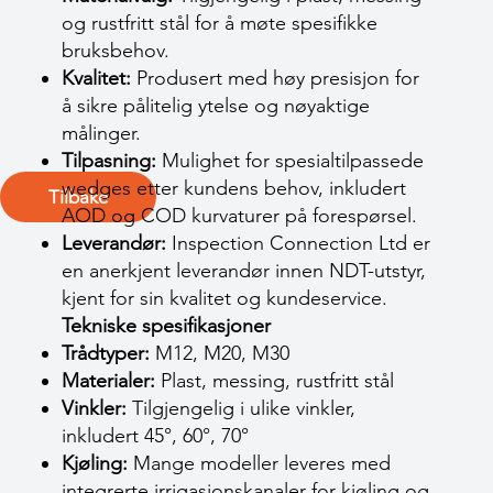
og rustfritt stål for å møte spesifikke
bruksbehov.
Kvalitet:
Produsert med høy presisjon for
å sikre pålitelig ytelse og nøyaktige
målinger.
Tilpasning:
Mulighet for spesialtilpassede
wedges etter kundens behov, inkludert
Tilbake
AOD og COD kurvaturer på forespørsel.
Leverandør:
Inspection Connection Ltd er
en anerkjent leverandør innen NDT-utstyr,
kjent for sin kvalitet og kundeservice.
Tekniske spesifikasjoner
Trådtyper:
M12, M20, M30
Materialer:
Plast, messing, rustfritt stål
Vinkler:
Tilgjengelig i ulike vinkler,
inkludert 45°, 60°, 70°
Kjøling:
Mange modeller leveres med
integrerte irrigasjonskanaler for kjøling og