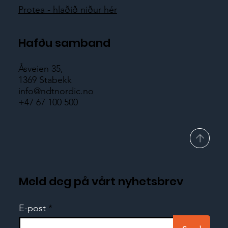
Protea - hlaðið niður hér
Hafðu samband
Åsveien 35,
1369 Stabekk
info@ndtnordic.no
+47 67 100 500
Meld deg på vårt nyhetsbrev
E-post