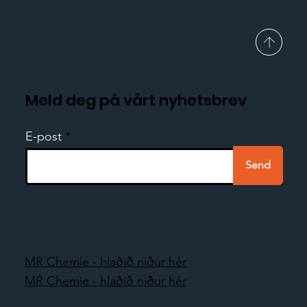
Meld deg på vårt nyhetsbrev
E-post
Send
MR Chemie - hlaðið niður hér
MR Chemie - hlaðið niður hér