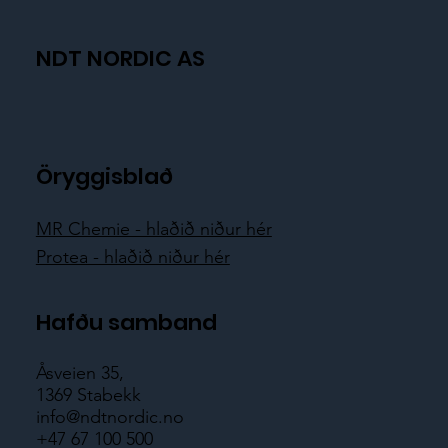
NDT NORDIC AS
Öryggisblað
MR Chemie - hlaðið niður hér
Protea - hlaðið niður hér
Hafðu samband
Åsveien 35,
1369 Stabekk
info@ndtnordic.no
+47 67 100 500