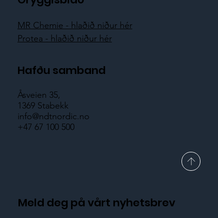
MR Chemie - hlaðið niður hér
Protea - hlaðið niður hér
Hafðu samband
Åsveien 35,
1369 Stabekk
info@ndtnordic.no
+47 67 100 500
Meld deg på vårt nyhetsbrev