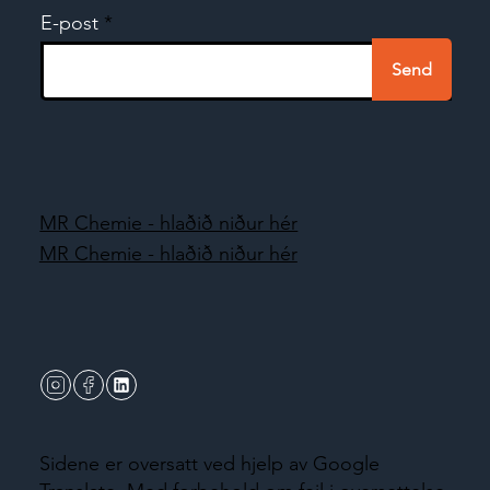
E-post
Send
MR Chemie - hlaðið niður hér
MR Chemie - hlaðið niður hér
Sidene er oversatt ved hjelp av Google