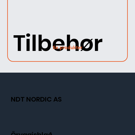
Tilbehør
Se produkter
NDT NORDIC AS
Öryggisblað