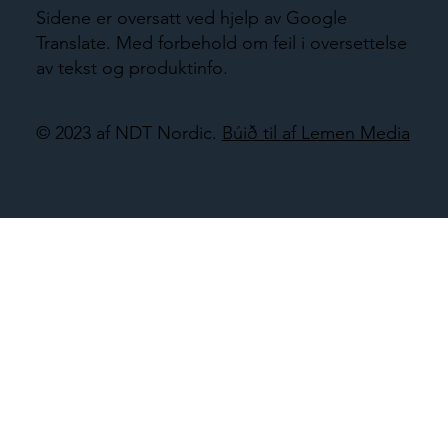
Sidene er oversatt ved hjelp av Google
Translate. Med forbehold om feil i oversettelse
av tekst og produktinfo.
© 2023 af NDT Nordic.
Búið til af Lemen Media