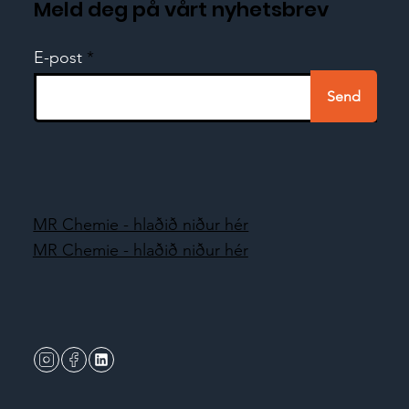
Meld deg på vårt nyhetsbrev
E-post
Send
MR Chemie - hlaðið niður hér
MR Chemie - hlaðið niður hér