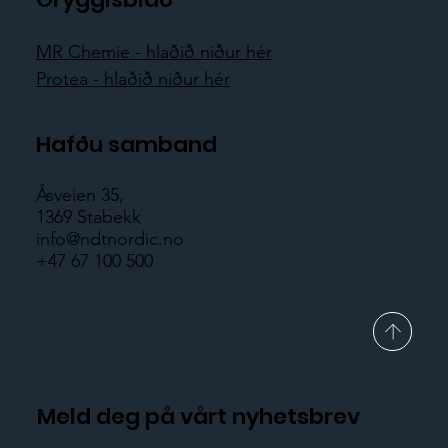
MR Chemie - hlaðið niður hér
Protea - hlaðið niður hér
Hafðu samband
Åsveien 35,
1369 Stabekk
info@ndtnordic.no
+47 67 100 500
Meld deg på vårt nyhetsbrev