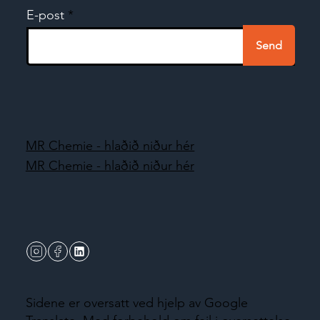
E-post
Send
MR Chemie - hlaðið niður hér
MR Chemie - hlaðið niður hér
Sidene er oversatt ved hjelp av Google