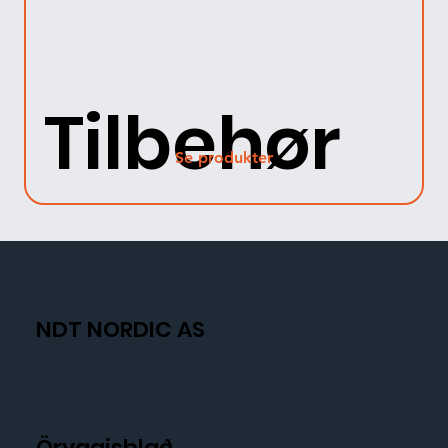
Tilbehør
Se produkter
NDT NORDIC AS
Öryggisblað