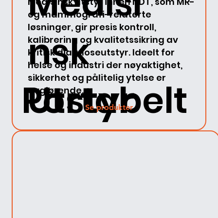
Medisi
Medisinsk utstyr innen NDT, som MR-
og mammografi-relaterte
løsninger, gir presis kontroll,
nsk
kalibrering og kvalitetssikring av
kritisk diagnoseutstyr. Ideelt for
helse og industri der nøyaktighet,
sikkerhet og pålitelig ytelse er
Portabelt
Utstyr
avgjørende.
Se produkter