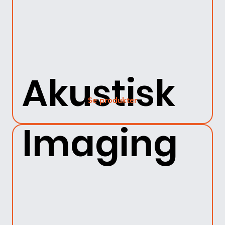
Akustisk
Se produkter
Imaging