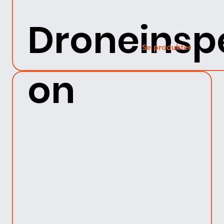
Droneinsp
Se produkter
on