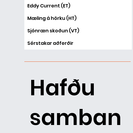
Eddy Current (ET)
Mæling á hörku (HT)
Sjónræn skoðun (VT)
Sérstakar aðferðir
Hafðu
samban