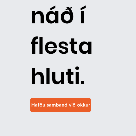
náð í
flesta
hluti.
Hafðu samband við okkur