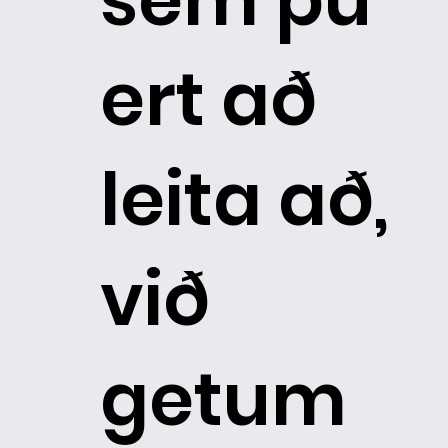
ert að
leita að,
við
getum