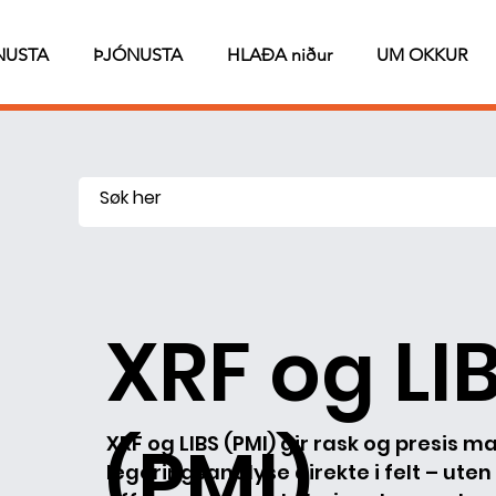
NUSTA
ÞJÓNUSTA
HLAÐA niður
UM OKKUR
XRF og LI
(PMI)
XRF og LIBS (PMI) gir rask og presis m
legeringsanalyse direkte i felt – uten 