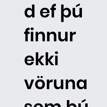
d ef þú
finnur
ekki
vöruna
sem þú