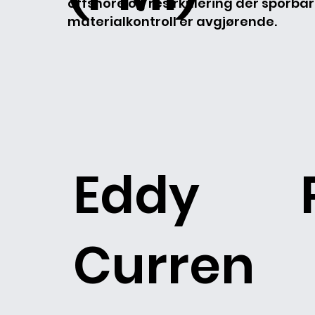
offshore og resirkulering der sporbarh
materialkontroll er avgjørende.
Eddy
Curren