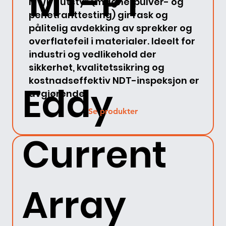
MT-PT
MT/PT utstyr (magnetpulver- og
penetranttesting) gir rask og
pålitelig avdekking av sprekker og
overflatefeil i materialer. Ideelt for
industri og vedlikehold der
sikkerhet, kvalitetssikring og
kostnadseffektiv NDT-inspeksjon er
Eddy
avgjørende.
Se produkter
Current
Array