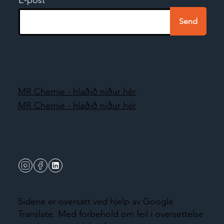
Send
MR Chemie - hlaðið niður hér
MR Chemie - hlaðið niður hér
Sidene er oversatt ved hjelp av Google
Translate. Med forbehold om feil i oversettelse