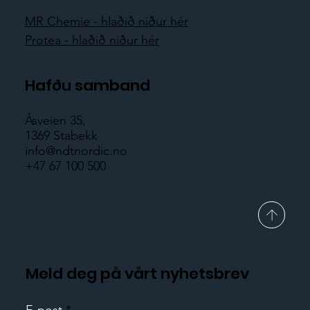
MR Chemie - hlaðið niður hér
Protea - hlaðið niður hér
Hafðu samband
Åsveien 35,
1369 Stabekk
info@ndtnordic.no
+47 67 100 500
Meld deg på vårt nyhetsbrev
E-post