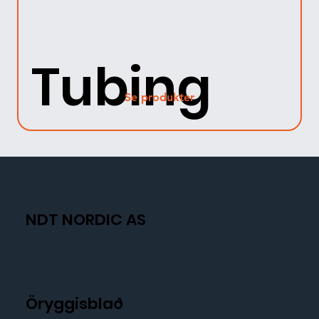
Tubing
Se produkter
NDT NORDIC AS
Öryggisblað