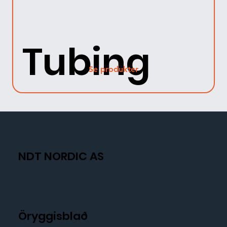
Tubing
Se produkter
NDT NORDIC AS
Öryggisblað