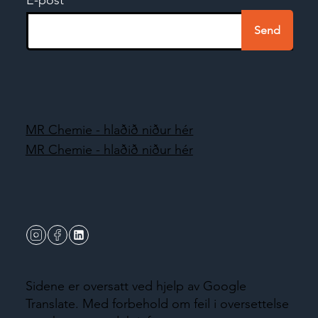
Send
MR Chemie - hlaðið niður hér
MR Chemie - hlaðið niður hér
Sidene er oversatt ved hjelp av Google
Translate. Med forbehold om feil i oversettelse