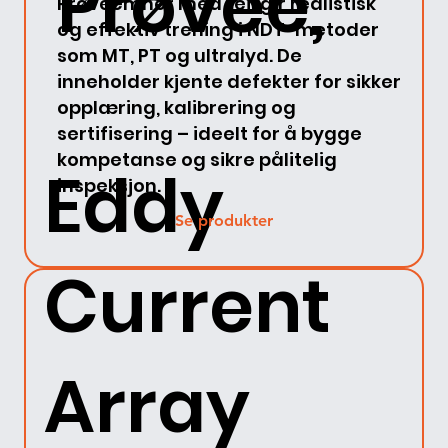
Prøvee,
Prøveemner med feil gir realistisk
og effektiv trening i NDT-metoder
som MT, PT og ultralyd. De
inneholder kjente defekter for sikker
opplæring, kalibrering og
sertifisering – ideelt for å bygge
kompetanse og sikre pålitelig
Eddy
inspeksjon.
Se produkter
Current
Array