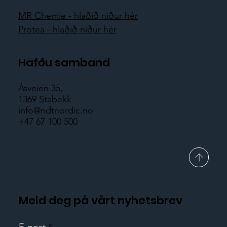
MR Chemie - hlaðið niður hér
Protea - hlaðið niður hér
Hafðu samband
Åsveien 35,
1369 Stabekk
info@ndtnordic.no
+47 67 100 500
Meld deg på vårt nyhetsbrev
E-post