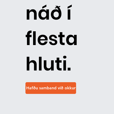
náð í
flesta
hluti.
Hafðu samband við okkur