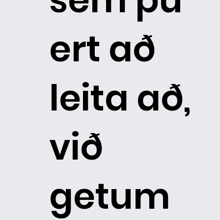
ert að
leita að,
við
getum