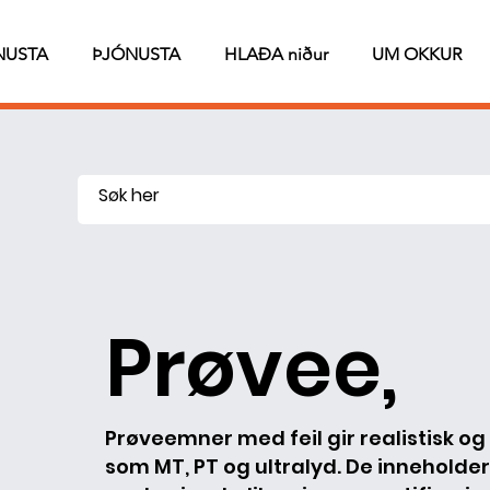
NUSTA
ÞJÓNUSTA
HLAÐA niður
UM OKKUR
Prøvee,
Prøveemner med feil gir realistisk og
som MT, PT og ultralyd. De inneholder