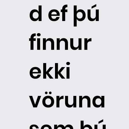
d ef þú
finnur
ekki
vöruna
sem þú