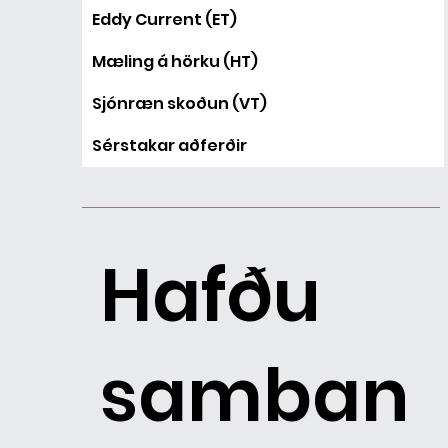
Eddy Current (ET)
Mæling á hörku (HT)
Sjónræn skoðun (VT)
Sérstakar aðferðir
Hafðu
samban