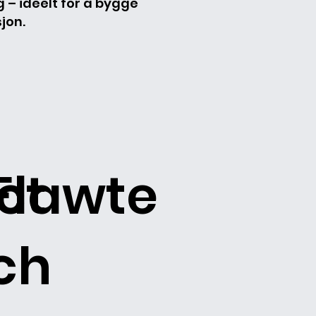
g – ideelt for å bygge
jon.
ct
Flawte
ch