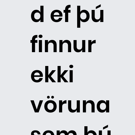
d ef þú
finnur
ekki
vöruna
sem þú