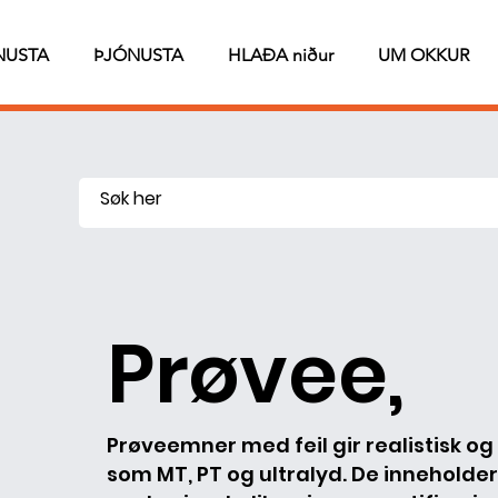
NUSTA
ÞJÓNUSTA
HLAÐA niður
UM OKKUR
Prøvee,
Prøveemner med feil gir realistisk og
som MT, PT og ultralyd. De inneholder