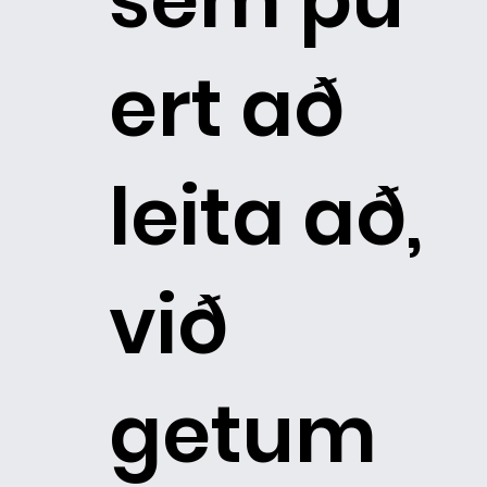
ert að
leita að,
við
getum