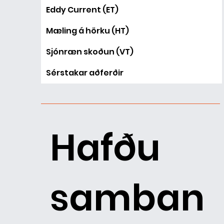
Eddy Current (ET)
Mæling á hörku (HT)
Sjónræn skoðun (VT)
Sérstakar aðferðir
Hafðu
samban