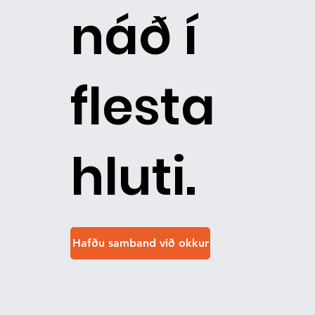
náð í
flesta
hluti.
Hafðu samband við okkur