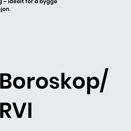
g – ideelt for å bygge
jon.
Boroskop/
RVI