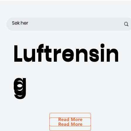
Luftrensin
Luftrensin
g
g
Read More
Read More