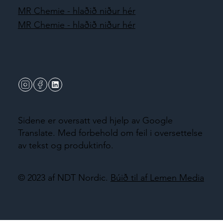
MR Chemie - hlaðið niður hér
MR Chemie - hlaðið niður hér
Sidene er oversatt ved hjelp av Google
Translate. Med forbehold om feil i oversettelse
av tekst og produktinfo.
© 2023 af NDT Nordic.
Búið til af Lemen Media