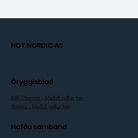
NDT NORDIC AS
Öryggisblað
MR Chemie - hlaðið niður hér
Protea - hlaðið niður hér
Hafðu samband