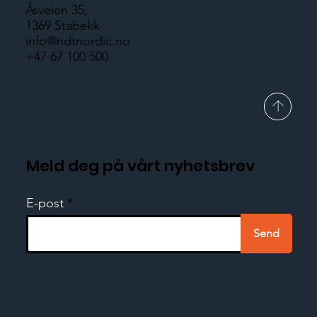
Åsveien 35,
1369 Stabekk
info@ndtnordic.no
+47 67 100 500
Meld deg på vårt nyhetsbrev
E-post
Send