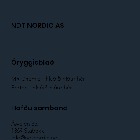
NDT NORDIC AS
Öryggisblað
MR Chemie - hlaðið niður hér
Protea - hlaðið niður hér
Hafðu samband
Åsveien 35,
1369 Stabekk
info@ndtnordic.no