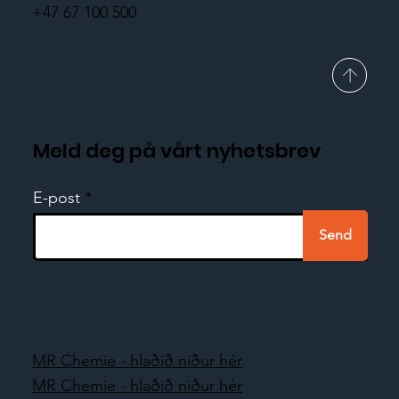
+47 67 100 500
Meld deg på vårt nyhetsbrev
E-post
Send
MR Chemie - hlaðið niður hér
MR Chemie - hlaðið niður hér