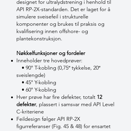
designet for ultralydstrening i henhold til
API RP-2X-standarden. Det er laget for å
simulere sveisefeil i strukturelle
komponenter og brukes til praksis og
kvalifisering innen offshore- og
plantekonstruksjon.
Nøkkelfunksjoner og fordeler
Inneholder tre hovedprøver:
• 90° T-kobling (0,75″ tykkelse, 20″
sveislengde)
• 45° Y-kobling
• 60° Y-kobling
Hver prøve har fire defekter, totalt
12
defekter
, plassert i samsvar med API Level
C-kriteriene
Feildesign følger API RP-2X
figurreferanser (Fig. 45 & 48) for ensartet