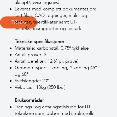
aksept/avvisningsnivå
Leveres med komplett dokumentasjon:
sertifikat, CAD-tegninger, måle- og
testutstyrssertifikater samt UT-
Tilbake
inspeksjonsrapporter og testark
Tekniske spesifikasjoner
Materiale: karbonstål, 0,75″ tykkelse
Antall prøver: 3
Antall defekter: 12 (4 pr. prøve)
Geometrityper: T-kobling, Y-kobling 45°
og 60°
Sveislengde: 20″
Vekt: ca. 113kg (250 lbs )
Bruksområder
Trenings- og erfaringstilskudd for UT-
teknikere som jobber med strukturelle