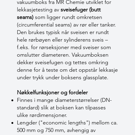
vakuumboks fra MR Chemie utviklet for
lekkasjetesting av
sveise­fuger (butt
seams)
som ligger rundt omkretsen
(circumferential seams) av rør eller tanker.
Den brukes typisk når sveisen er rundt
hele rørbøyen eller sylinderens sveis –
f.eks. for rørseksjoner med sveiser som
omslutter diameteren. Vakuumboksen
dekker sveisefugen og tettes omkring
denne for å teste om det oppstår lekkasje
under trykk under boksens glassplate.
Nøkkelfunksjoner og fordeler
Finnes i mange diameterstørrelser (DN-
standard) slik at boksen kan tilpasses
ulike rørdimensjoner.
Lengder ("economic lengths") mellom ca.
500 mm og 750 mm, avhengig av