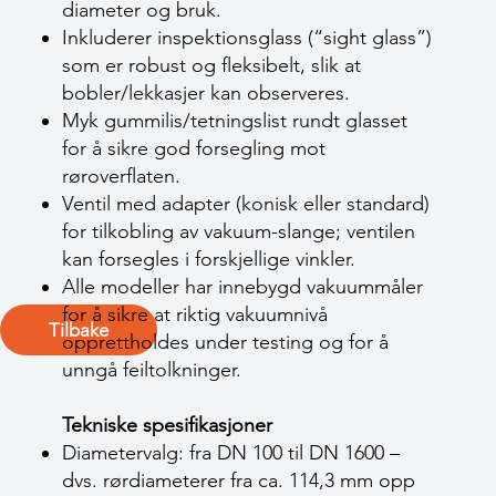
diameter og bruk.
Inkluderer inspektionsglass (“sight glass”)
som er robust og fleksibelt, slik at
bobler/lekkasjer kan observeres.
Myk gummilis/tetningslist rundt glasset
for å sikre god forsegling mot
røroverflaten.
Ventil med adapter (konisk eller standard)
for tilkobling av vakuum-slange; ventilen
kan forsegles i forskjellige vinkler.
Alle modeller har innebygd vakuummåler
for å sikre at riktig vakuumnivå
Tilbake
opprettholdes under testing og for å
unngå feiltolkninger.
Tekniske spesifikasjoner
Diametervalg: fra DN 100 til DN 1600 –
dvs. rørdiameterer fra ca. 114,3 mm opp