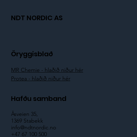
NDT NORDIC AS
Öryggisblað
MR Chemie - hlaðið niður hér
Protea - hlaðið niður hér
Hafðu samband
Åsveien 35,
1369 Stabekk
info@ndtnordic.no
+47 67 100 500