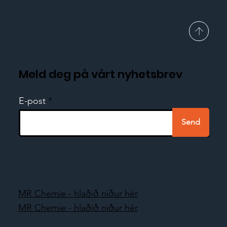
Meld deg på vårt nyhetsbrev
E-post
Send
MR Chemie - hlaðið niður hér
MR Chemie - hlaðið niður hér