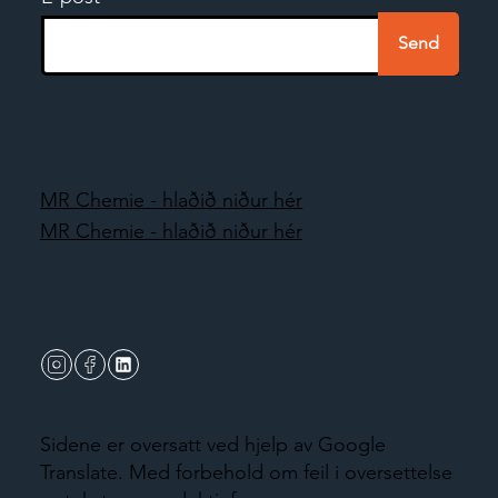
Send
MR Chemie - hlaðið niður hér
MR Chemie - hlaðið niður hér
Sidene er oversatt ved hjelp av Google
Translate. Med forbehold om feil i oversettelse