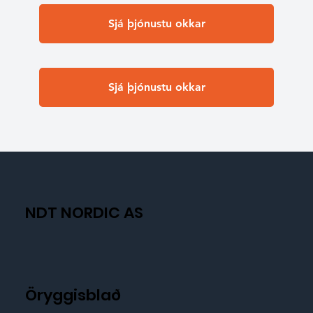
Sjá þjónustu okkar
Sjá þjónustu okkar
NDT NORDIC AS
Öryggisblað