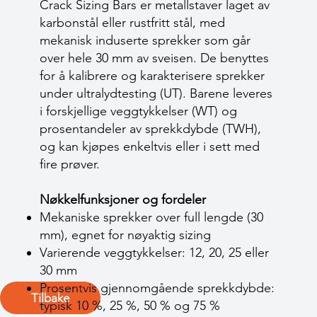
Crack Sizing Bars er metallstaver laget av
karbonstål eller rustfritt stål, med
mekanisk induserte sprekker som går
over hele 30 mm av sveisen. De benyttes
for å kalibrere og karakterisere sprekker
under ultralydtesting (UT). Barene leveres
i forskjellige veggtykkelser (WT) og
prosentandeler av sprekkdybde (TWH),
og kan kjøpes enkeltvis eller i sett med
fire prøver.
Nøkkelfunksjoner og fordeler
Mekaniske sprekker over full lengde (30
mm), egnet for nøyaktig sizing
Varierende veggtykkelser: 12, 20, 25 eller
30 mm
Prosentvis gjennomgående sprekkdybde:
Tilbake
typisk 10 %, 25 %, 50 % og 75 %