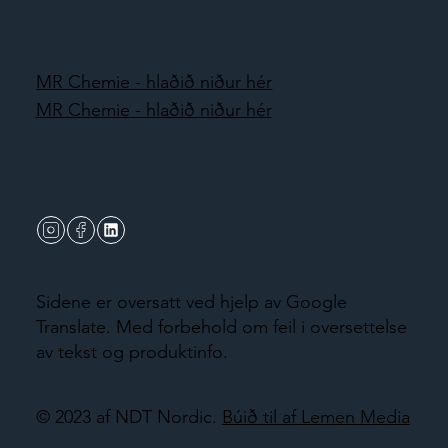
MR Chemie - hlaðið niður hér
MR Chemie - hlaðið niður hér
Sidene er oversatt ved hjelp av Google
Translate. Med forbehold om feil i oversettelse
av tekst og produktinfo.
© 2023 af NDT Nordic.
Búið til af Lemen Media