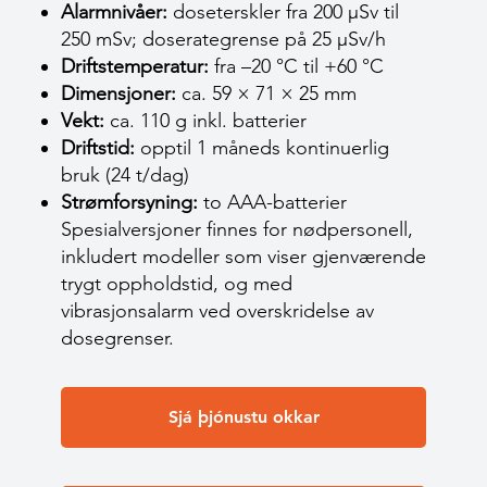
Alarmnivåer:
doseterskler fra 200 µSv til
250 mSv; doserategrense på 25 µSv/h
Driftstemperatur:
fra –20 °C til +60 °C
Dimensjoner:
ca. 59 × 71 × 25 mm
Vekt:
ca. 110 g inkl. batterier
Driftstid:
opptil 1 måneds kontinuerlig
bruk (24 t/dag)
Strømforsyning:
to AAA-batterier
Spesialversjoner finnes for nødpersonell,
inkludert modeller som viser gjenværende
trygt oppholdstid, og med
vibrasjonsalarm ved overskridelse av
dosegrenser.
Sjá þjónustu okkar