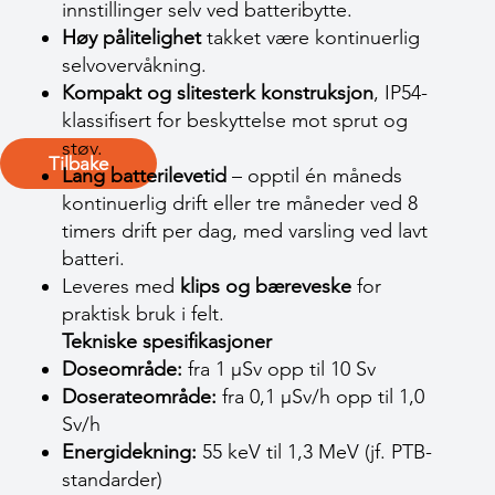
innstillinger selv ved batteribytte.
Høy pålitelighet
takket være kontinuerlig
selvovervåkning.
Kompakt og slitesterk konstruksjon
, IP54-
klassifisert for beskyttelse mot sprut og
støv.
Tilbake
Lang batterilevetid
– opptil én måneds
kontinuerlig drift eller tre måneder ved 8
timers drift per dag, med varsling ved lavt
batteri.
Leveres med
klips og bæreveske
for
praktisk bruk i felt.
Tekniske spesifikasjoner
Doseområde:
fra 1 µSv opp til 10 Sv
Doserateområde:
fra 0,1 µSv/h opp til 1,0
Sv/h
Energidekning:
55 keV til 1,3 MeV (jf. PTB-
standarder)