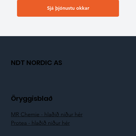
Sjá þjónustu okkar
NDT NORDIC AS
Öryggisblað
MR Chemie - hlaðið niður hér
Protea - hlaðið niður hér