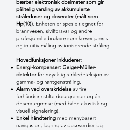
bærbar elektronisk dosimeter som gir
pålitelig varsling av akkumulerte
stråledoser og doserater (målt som
Hp(10)).
Enheten er spesielt egnet for
brannvesen, sivilforsvar og andre
profesjonelle brukere som krever presis
og intuitiv måling av ioniserende stråling.
Hovedfunksjoner inkluderer:
Energi-kompensert Geiger-Müller-
detektor
for nøyaktig stråledeteksjon av
gamma- og røntgenstråling.
Alarm ved overskridelse
av fire
forhåndsinnstilte dosegrenser og én
doserategrense (med både akustisk og
visuell signalering).
Enkel håndtering
med menybasert
navigasjon, lagring av doseverdier og