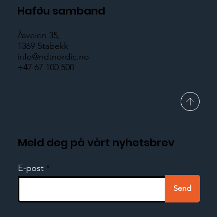
Hafðu samband
Åsveien 35,
1369 Stabekk
info@ndtnordic.no
+47 67 100 500
Meld deg på vårt nyhetsbrev
E-post
Send