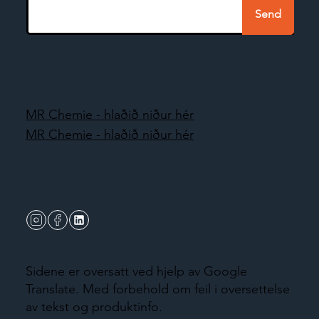
Send
MR Chemie - hlaðið niður hér
MR Chemie - hlaðið niður hér
Sidene er oversatt ved hjelp av Google
Translate. Med forbehold om feil i oversettelse
av tekst og produktinfo.