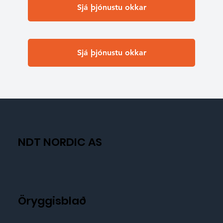
Sjá þjónustu okkar
Sjá þjónustu okkar
NDT NORDIC AS
Öryggisblað