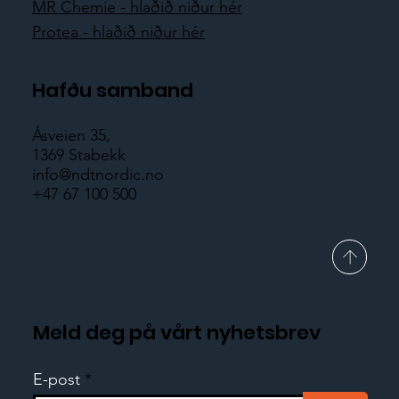
MR Chemie - hlaðið niður hér
Protea - hlaðið niður hér
Hafðu samband
Åsveien 35,
1369 Stabekk
info@ndtnordic.no
+47 67 100 500
Meld deg på vårt nyhetsbrev
E-post