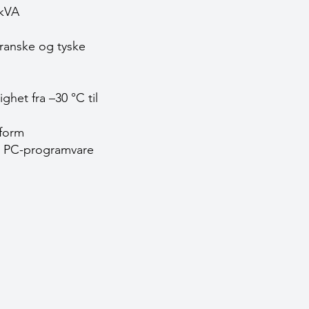
 kVA
franske og tyske
het fra –30 °C til
tform
er PC-programvare