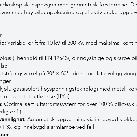
r radioskopisk inspeksjon med geometrisk forstørrelse. 
ne med høy bildeoppløsning og effektiv brukeroppleve
r
e:
Variabel drift fra 10 kV til 300 kV, med maksimal konti
kus (i henhold til EN 12543), gir nøyaktige og skarpe b
lse
tstrålingsvinkel på 30° × 60°, ideell for datasynliggjørin
nger
kjølt, gassisolert høyspenningsteknologi med metall-ke
- og vanntett utførelse (IP65)
:
Optimalisert luftstrømssystem for over 100 % plikt-sykl
lig drift)
vennlighet:
Automatisk oppvarming via innebygd klokke, s
±1 %, og innebygd alarmlampe ved feil
oner