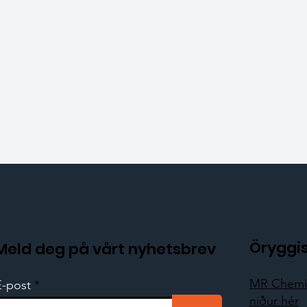
Öryggi
Meld deg på vårt nyhetsbrev
MR Chemie
E-post
niður hér