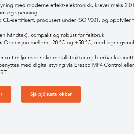
yning med moderne effekt-elektronikk, krever maks 2,0
røm og spenning
:
CE-sertifisert, produsert under ISO 9001, og oppfyller 
en håndtak), kompakt og robust for feltbruk
:
Operasjon mellom –20 °C og +50 °C, med lagringsmulig
er røft miljø med solid metallstruktur og bærbar kabinet
enyttes med digital styring via Eresco MF4 Control ell
 RT
r
Sjá þjónustu okkar