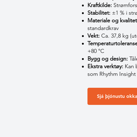
Kraftkilde:
Strømfors
Stabilitet:
±1 % i st
Materiale og kvalitet
standardkrav
Vekt:
Ca. 37,8 kg (ut
Temperaturtoleranse
+80 °C
Bygg og design:
Tål
Ekstra verktøy:
Kan b
som Rhythm Insight
Sjá þjónustu okka