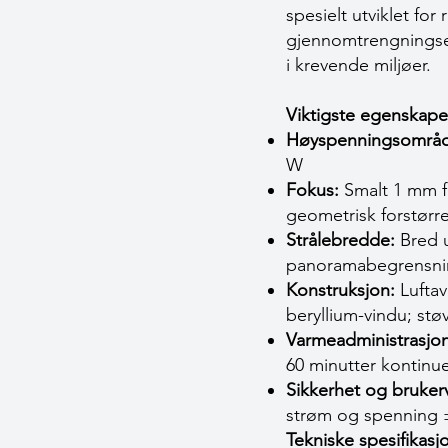
spesielt utviklet fo
gjennomtrengningsev
i krevende miljøer.
Viktigste egenskape
Høyspenningsområd
W
Fokus:
Smalt 1 mm fo
geometrisk forstørre
Strålebredde:
Bred u
panoramabegrensni
Konstruksjon:
Luftav
beryllium-vindu; støv
Varmeadministrasjon
60 minutter kontinuer
Sikkerhet og bruker
strøm og spenning 
Tekniske spesifikasj