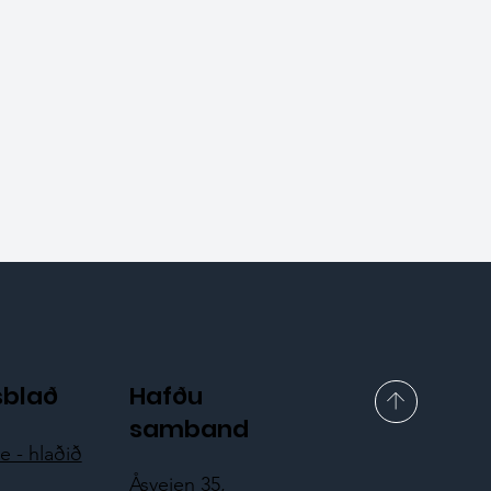
sblað
Hafðu
samband
 - hlaðið
Åsveien 35,