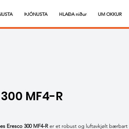
NUSTA
ÞJÓNUSTA
HLAÐA niður
UM OKKUR
 300 MF4-R
es Eresco 300 MF4-R
er et robust og luftavkjølt bærbart