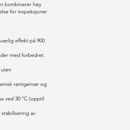
Den kombinerer høy
lse for inspeksjoner
nuerlig effekt på 900
ilder med forbedret
g uten
ramisk røntgenrør og
us ved 30 °C (opptil
tabilisering av