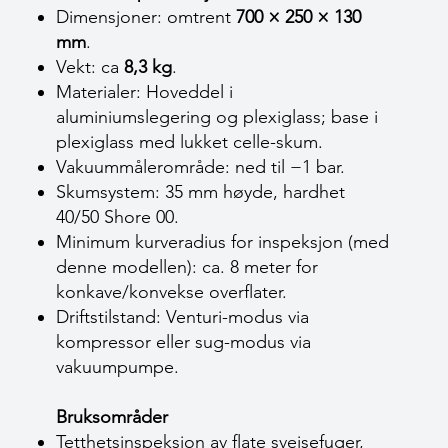
Dimensjoner: omtrent
700 × 250 × 130
mm
.
Vekt: ca
8,3 kg
.
Materialer: Hoveddel i
aluminiumslegering og plexiglass; base i
plexiglass med lukket celle-skum.
Vakuummålerområde: ned til −1 bar.
Skumsystem: 35 mm høyde, hardhet
40/50 Shore 00.
Minimum kurveradius for inspeksjon (med
denne modellen): ca. 8 meter for
konkave/konvekse overflater.
Driftstilstand: Venturi-modus via
kompressor eller sug-modus via
vakuumpumpe.
Bruksområder
Tetthetsinspeksjon av flate sveisefuger,