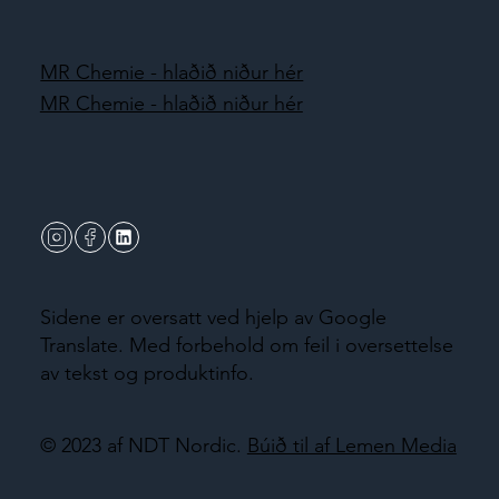
MR Chemie - hlaðið niður hér
MR Chemie - hlaðið niður hér
Sidene er oversatt ved hjelp av Google
Translate. Med forbehold om feil i oversettelse
av tekst og produktinfo.
© 2023 af NDT Nordic.
Búið til af Lemen Media