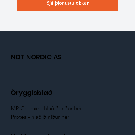
Sjá þjónustu okkar
NDT NORDIC AS
Öryggisblað
MR Chemie - hlaðið niður hér
Protea - hlaðið niður hér