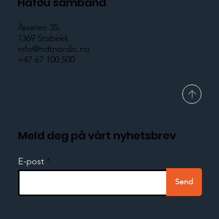
Hafðu samband
Åsveien 35,
1369 Stabekk
info@ndtnordic.no
+47 67 100 500
Meld deg på vårt nyhetsbrev
E-post
Send