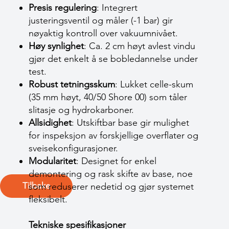
Presis regulering
: Integrert
justeringsventil og måler (-1 bar) gir
nøyaktig kontroll over vakuumnivået.
Høy synlighet
: Ca. 2 cm høyt avlest vindu
gjør det enkelt å se bobledannelse under
test.
Robust tetningsskum
: Lukket celle-skum
(35 mm høyt, 40/50 Shore 00) som tåler
slitasje og hydrokarboner.
Allsidighet
: Utskiftbar base gir mulighet
for inspeksjon av forskjellige overflater og
sveisekonfigurasjoner.
Modularitet
: Designet for enkel
demontering og rask skifte av base, noe
Tilbake
som reduserer nedetid og gjør systemet
fleksibelt.
Tekniske spesifikasjoner