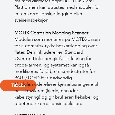
rør med diameter opptil 42" (106,7 cm).
Plattformen kan utrustes med moduler for
enten korrosjonskartlegging eller
sveiseinspeksjon.
MOTIX Corrosion Mapping Scanner
Modulen som monteres på MOTIX-basen
for automatisk tykkelseskartlegging over
flater. Den inkluderer en Standard
Overtop Link som gir fysisk klaring for
probe-armen, og systemet kan også
modifiseres for å bære sondestøtter for
PAUT/TOFD hvis nødvendig.
Modulen viderefører kjerneløsningene til
Tilbake
basiskrawleren (kjede, encoder,
kabelstyring) og gir brukeren fleksibel og
repeterbar korrosjonsinspeksjon.