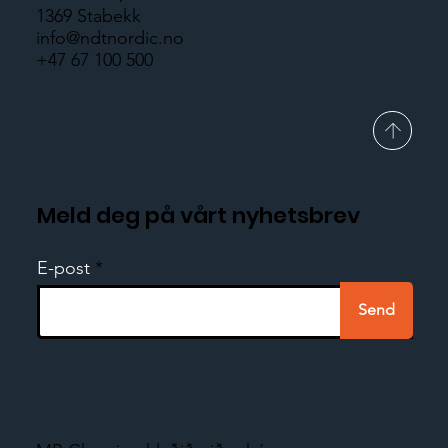
1369 Stabekk
info@ndtnordic.no
+47 67 100 500
Meld deg på vårt nyhetsbrev
E-post
Send