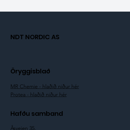
NDT NORDIC AS
Öryggisblað
MR Chemie - hlaðið niður hér
Protea - hlaðið niður hér
Hafðu samband
Åsveien 35,