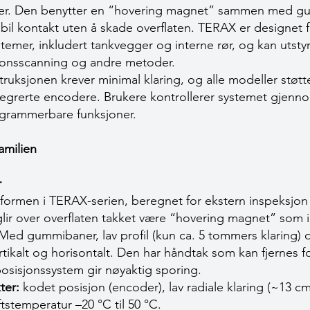
ater. Den benytter en “hovering magnet” sammen med g
il kontakt uten å skade overflaten. TERAX er designet 
temer, inkludert tankvegger og interne rør, og kan utst
osjonsscanning og andre metoder.
uksjonen krever minimal klaring, og alle modeller støtt
tegrerte encodere. Brukere kontrollerer systemet gjenno
ogrammerbare funksjoner.
amilien
r
formen i TERAX-serien, beregnet for ekstern inspeksjon p
ir over overflaten takket være “hovering magnet” som i
Med gummibaner, lav profil (kun ca. 5 tommers klaring) 
tikalt og horisontalt. Den har håndtak som kan fjernes fo
osisjonssystem gir nøyaktig sporing.
ter:
kodet posisjon (encoder), lav radiale klaring (~13 
ftstemperatur –20 °C til 50 °C.