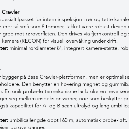
 Crawler
esialtilpasset for intern inspeksjon i rør og tette kanal
eterer så små som 8 tommer, takket være robust design o
rep mot røroverflaten. Den drives via fjernkontroll og 
 kamera (RECON) for visuell overvåking under drift.
ter:
minimal rørdiameter 8″, integrert kamera-støtte, rob
r
bygger på Base Crawler-plattformen, men er optimaliser
eholdere. Den benytter en hovering magnet og gummiban
er. En unik probe-løftermekanisme lar brukeren heve sen
er seg mellom inspeksjonssoner, noe som beskytter pr
gså kapabilitet for A- og B-scan ultralyd og lang umbilica
ter:
umbilicallengde opptil 60 m, automatisk probe-løft, 
veiser og overganger.