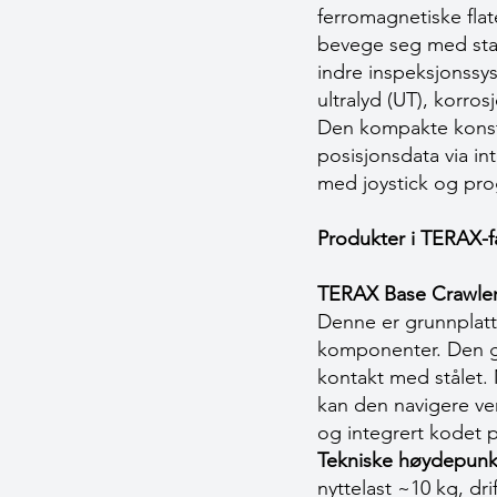
ferromagnetiske fl
bevege seg med stab
indre inspeksjonssys
ultralyd (UT), korr
Den kompakte konstr
posisjonsdata via in
med joystick og pr
Produkter i TERAX-f
TERAX Base Crawle
Denne er grunnplatt
komponenter. Den gl
kontakt med stålet. 
kan den navigere ver
og integrert kodet p
Tekniske høydepunk
nyttelast ~10 kg, dri