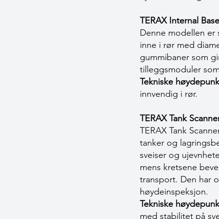
TERAX Internal Base
Denne modellen er sp
inne i rør med diam
gummibaner som gir g
tilleggsmoduler som
Tekniske høydepunk
innvendig i rør.
TERAX Tank Scanne
TERAX Tank Scanner 
tanker og lagringsb
sveiser og ujevnhet
mens kretsene beveg
transport. Den har o
høydeinspeksjon.
Tekniske høydepunk
med stabilitet på s