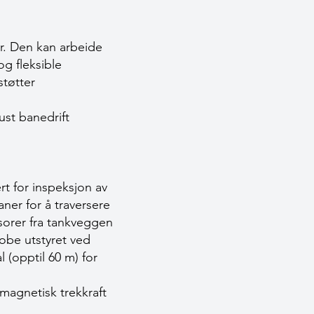
er. Den kan arbeide
g fleksible
støtter
ust banedrift
t for inspeksjon av
er for å traversere
sorer fra tankveggen
obe utstyret ved
l (opptil 60 m) for
magnetisk trekkraft