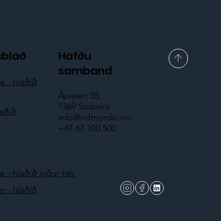
sblað
Hafðu
samband
 - hlaðið
Åsveien 35,
1369 Stabekk
laðið
info@ndtnordic.no
+47 67 100 500
 - hlaðið niður hér
 - hlaðið