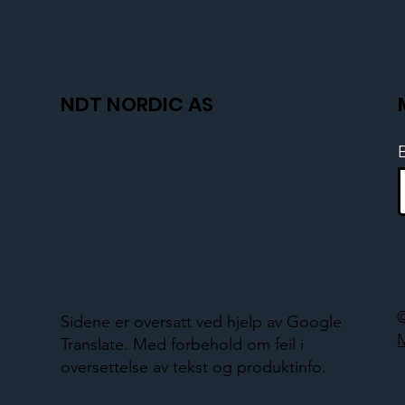
NDT NORDIC AS
Sidene er oversatt ved hjelp av Google
Translate. Med forbehold om feil i
oversettelse av tekst og produktinfo.