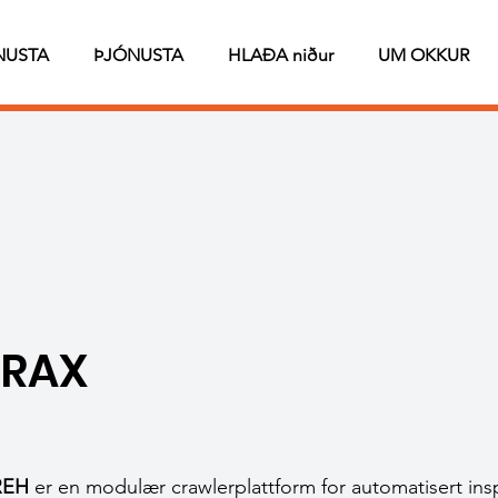
NUSTA
ÞJÓNUSTA
HLAÐA niður
UM OKKUR
ERAX
IREH
er en modulær crawlerplattform for automatisert in