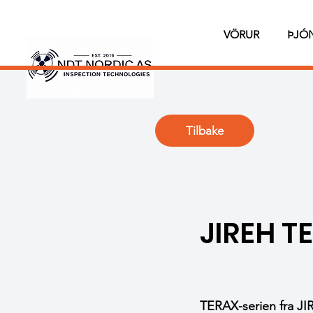
VÖRUR
ÞJÓ
Tilbake
JIREH T
TERAX-serien fra J