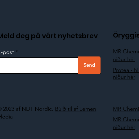
Öryggi
Meld deg på vårt nyhetsbrev
MR Chemie
E-post
niður hér
Send
Protea - h
niður hér
© 2023 af NDT Nordic.
Búið til af Lemen
MR Chemie
Media
MR Chemie
niður hér