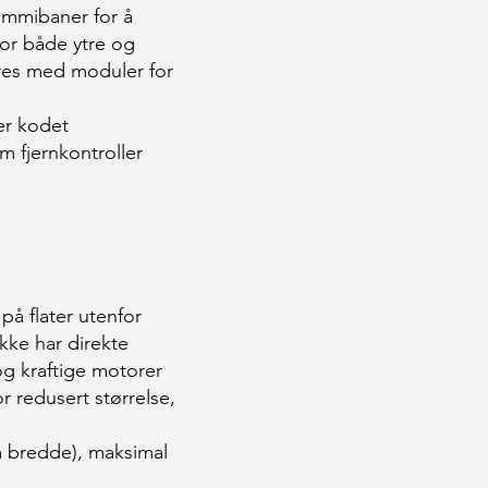
ummibaner for å
for både ytre og
yres med moduler for
er kodet
m fjernkontroller
å flater utenfor
kke har direkte
og kraftige motorer
r redusert størrelse,
cm bredde), maksimal