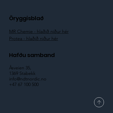
Öryggisblað
MR Chemie - hlaðið niður hér
Protea - hlaðið niður hér
Hafðu samband
Åsveien 35,
1369 Stabekk
info@ndtnordic.no
+47 67 100 500