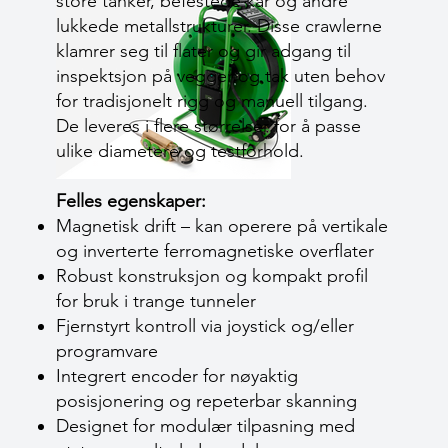
store tanker, befestede kar og andre
lukkede metallstrukturer. Disse crawlerne
klamrer seg til flater og gir adgang til
inspektsjon på vegger og tak uten behov
for tradisjonelt rigg og manuell tilgang.
De leveres i flere størrelser for å passe
ulike diametere og testforhold.
Felles egenskaper:
Magnetisk drift – kan operere på vertikale
og inverterte ferromagnetiske overflater
Robust konstruksjon og kompakt profil
for bruk i trange tunneler
Fjernstyrt kontroll via joystick og/eller
programvare
Integrert encoder for nøyaktig
posisjonering og repeterbar skanning
Designet for modulær tilpasning med