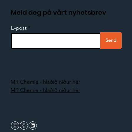
Meld deg på vårt nyhetsbrev
E-post
Send
MR Chemie - hlaðið niður hér
MR Chemie - hlaðið niður hér