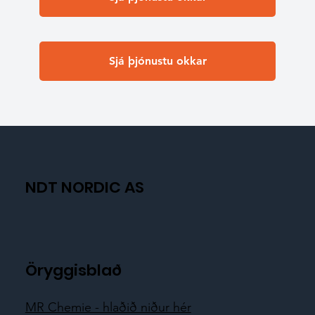
Sjá þjónustu okkar
NDT NORDIC AS
Öryggisblað
MR Chemie - hlaðið niður hér