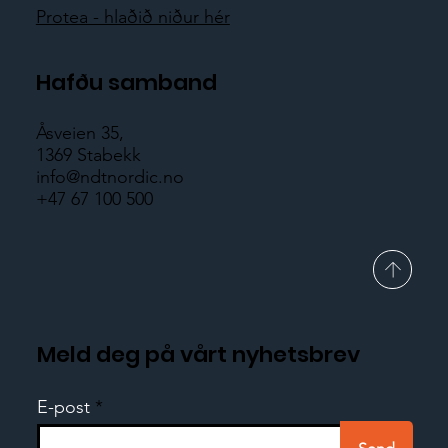
Protea - hlaðið niður hér
Hafðu samband
Åsveien 35,
1369 Stabekk
info@ndtnordic.no
+47 67 100 500
Meld deg på vårt nyhetsbrev
E-post