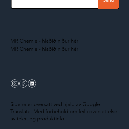
Send
MR Chemie - hlaðið niður hér
MR Chemie - hlaðið niður hér
Sidene er oversatt ved hjelp av Google
Translate. Med forbehold om feil i oversettelse
av tekst og produktinfo.