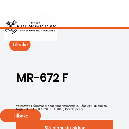
Tilbake
MR-672 F
Vatnsþvott Flúrljómandi penetrant Næmnistig 2. Fáanlegt í úðabrúsa,
Magn (1L, 5 L, 30 L, 200 L, 1000 L) Piccolo penni
Tilbake
Sjá þjónustu okkar