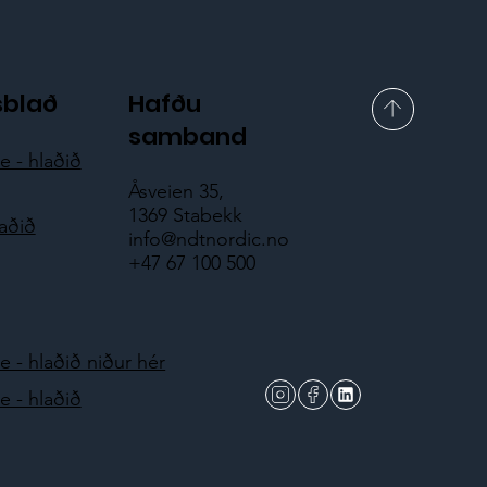
sblað
Hafðu
samband
 - hlaðið
Åsveien 35,
1369 Stabekk
laðið
info@ndtnordic.no
+47 67 100 500
 - hlaðið niður hér
 - hlaðið