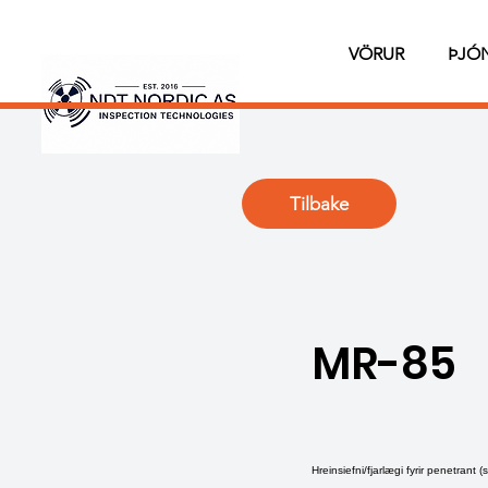
VÖRUR
ÞJÓ
Tilbake
MR-85
Hreinsiefni/fjarlægi fyrir penetran