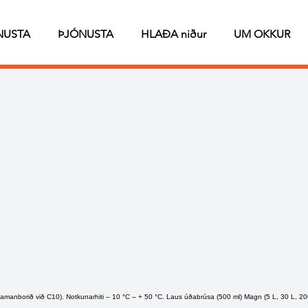
NUSTA
ÞJÓNUSTA
HLAÐA niður
UM OKKUR
t (samanborið við C10). Notkunarhiti – 10 °C – + 50 °C. Laus úðabrúsa (500 ml) Magn (5 L, 30 L, 20