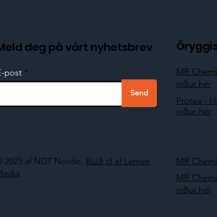
Öryggi
Meld deg på vårt nyhetsbrev
MR Chemie
E-post
niður hér
Send
Protea - h
niður hér
© 2023 af NDT Nordic.
Búið til af Lemen
MR Chemie
Media
MR Chemie
niður hér