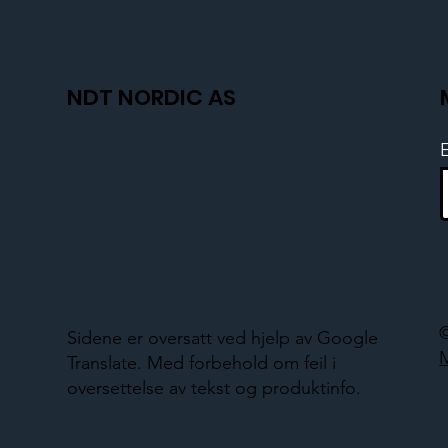
NDT NORDIC AS
Sidene er oversatt ved hjelp av Google
Translate. Med forbehold om feil i
oversettelse av tekst og produktinfo.