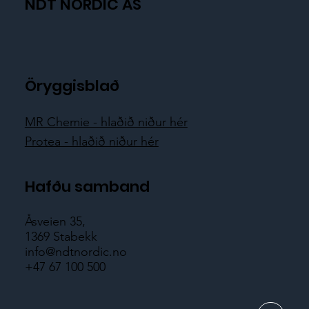
NDT NORDIC AS
Öryggisblað
MR Chemie - hlaðið niður hér
Protea - hlaðið niður hér
Hafðu samband
Åsveien 35,
1369 Stabekk
info@ndtnordic.no
+47 67 100 500