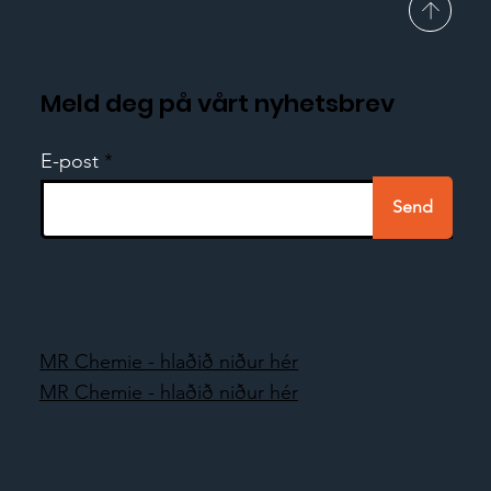
Meld deg på vårt nyhetsbrev
E-post
Send
MR Chemie - hlaðið niður hér
MR Chemie - hlaðið niður hér