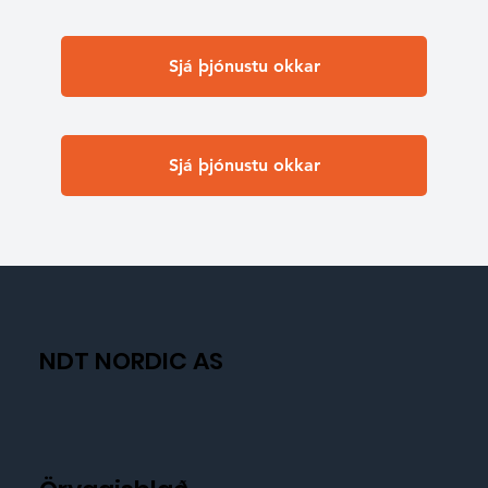
Sjá þjónustu okkar
Sjá þjónustu okkar
NDT NORDIC AS