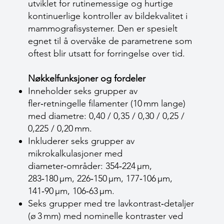
utviklet for rutinemessige og hurtige
kontinuerlige kontroller av bildekvalitet i
mammografisystemer. Den er spesielt
egnet til å overvåke de parametrene som
oftest blir utsatt for forringelse over tid.
Nøkkelfunksjoner og fordeler
Inneholder seks grupper av
fler‑retningelle filamenter (10 mm lange)
med diametre: 0,40 / 0,35 / 0,30 / 0,25 /
0,225 / 0,20 mm.
Inkluderer seks grupper av
mikrokalkulasjoner med
diameter‑områder: 354‑224 µm,
283‑180 µm, 226‑150 µm, 177‑106 µm,
141‑90 µm, 106‑63 µm.
Seks grupper med tre lavkontrast‑detaljer
(ø 3 mm) med nominelle kontraster ved