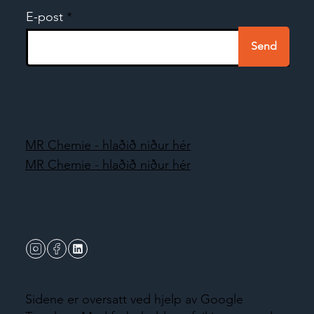
E-post
Send
MR Chemie - hlaðið niður hér
MR Chemie - hlaðið niður hér
Sidene er oversatt ved hjelp av Google