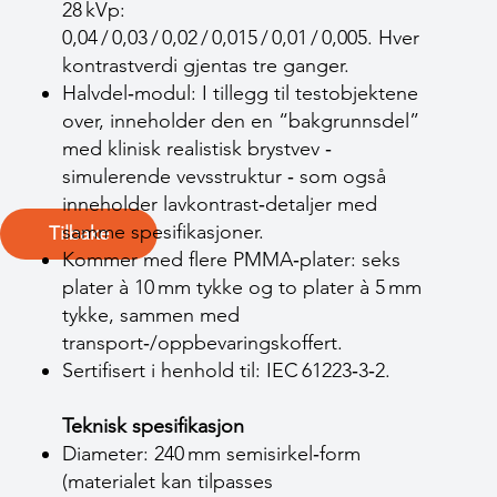
28 kVp:
0,04 / 0,03 / 0,02 / 0,015 / 0,01 / 0,005. Hver
kontrastverdi gjentas tre ganger.
Halvdel‑modul: I tillegg til testobjektene
over, inneholder den en “bakgrunnsdel”
med klinisk realistisk brystvev ‑
simulerende vevsstruktur ‑ som også
inneholder lavkontrast‑detaljer med
samme spesifikasjoner.
Tilbake
Kommer med flere PMMA‑plater: seks
plater à 10 mm tykke og to plater à 5 mm
tykke, sammen med
transport‑/oppbevaringskoffert.
Sertifisert i henhold til: IEC 61223‑3‑2.
Teknisk spesifikasjon
Diameter: 240 mm semi­sirkel‐form
(materialet kan tilpasses