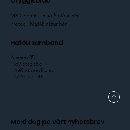
Öryggisblað
MR Chemie - hlaðið niður hér
Protea - hlaðið niður hér
Hafðu samband
Åsveien 35,
1369 Stabekk
info@ndtnordic.no
+47 67 100 500
Meld deg på vårt nyhetsbrev