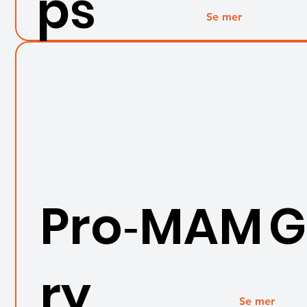
ps
Se mer
Pro‑MAM 
ry
Se mer