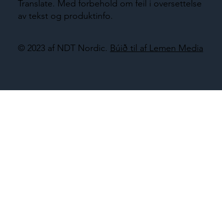
Translate. Med forbehold om feil i oversettelse
av tekst og produktinfo.
© 2023 af NDT Nordic.
Búið til af Lemen Media