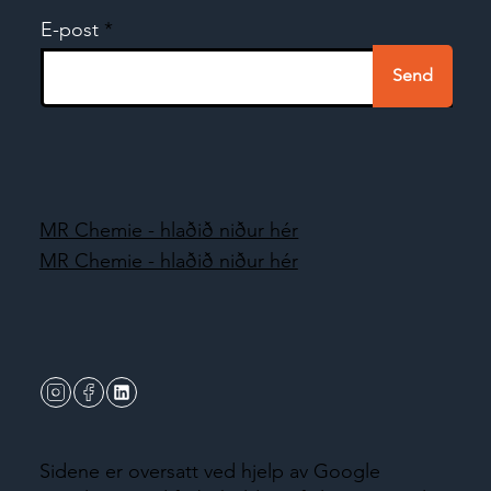
E-post
Send
MR Chemie - hlaðið niður hér
MR Chemie - hlaðið niður hér
Sidene er oversatt ved hjelp av Google