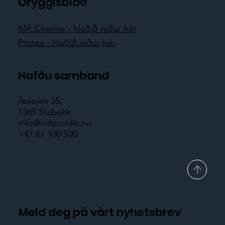
Öryggisblað
MR Chemie - hlaðið niður hér
Protea - hlaðið niður hér
Hafðu samband
Åsveien 35,
1369 Stabekk
info@ndtnordic.no
+47 67 100 500
Meld deg på vårt nyhetsbrev