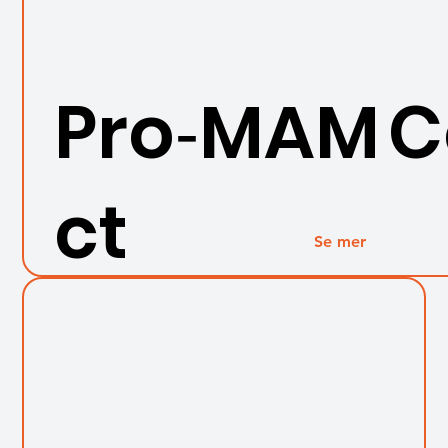
Pro‑MAM C
ct
Se mer