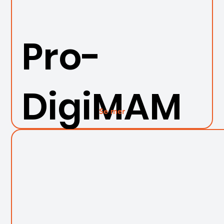
Pro-
DigiMAM
Se mer