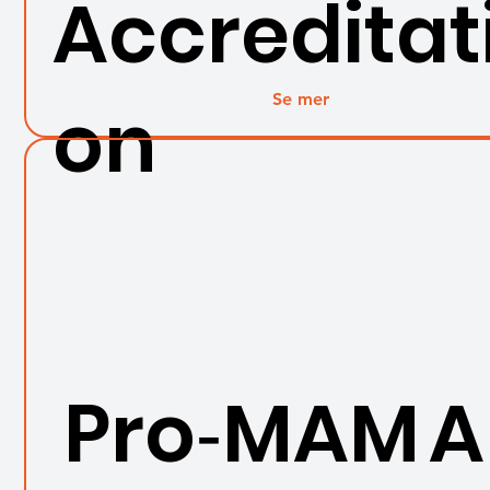
Accreditat
Se mer
on
Pro‑MAM A