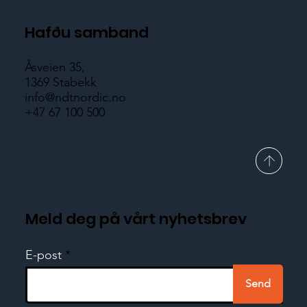
Hafðu samband
Åsveien 35,
1369 Stabekk
info@ndtnordic.no
+47 67 100 500
Meld deg på vårt nyhetsbrev
E-post
Send