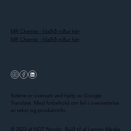
MR Chemie - hlaðið niður hér
MR Chemie - hlaðið niður hér
Sidene er oversatt ved hjelp av Google
Translate. Med forbehold om feil i oversettelse
av tekst og produktinfo.
© 2023 af NDT Nordic.
Búið til af Lemen Media