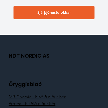
Sjá þjónustu okkar
NDT NORDIC AS
Öryggisblað
MR Chemie - hlaðið niður hér
Protea - hlaðið niður hér