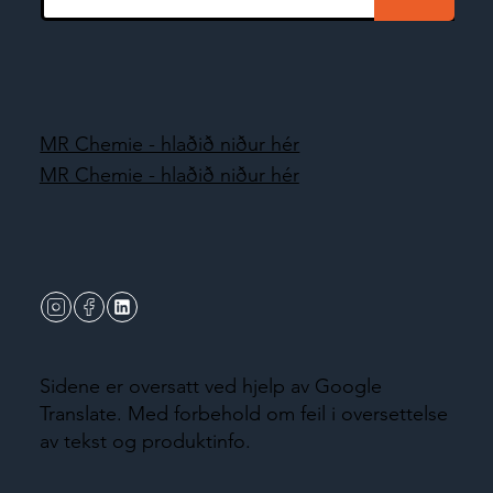
MR Chemie - hlaðið niður hér
MR Chemie - hlaðið niður hér
Sidene er oversatt ved hjelp av Google
Translate. Med forbehold om feil i oversettelse
av tekst og produktinfo.