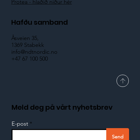
Protea - hlaðið niður hér
Hafðu samband
Åsveien 35,
1369 Stabekk
info@ndtnordic.no
+47 67 100 500
Meld deg på vårt nyhetsbrev
E-post
Send