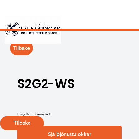
Tilbake
S2G2-WS
Eddy Current Array tæki
Tilbake
Sjá þjónustu okkar