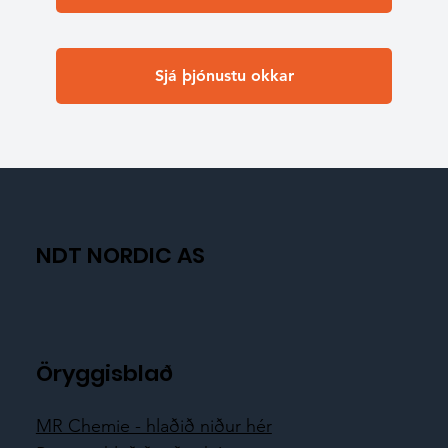
Sjá þjónustu okkar
NDT NORDIC AS
Öryggisblað
MR Chemie - hlaðið niður hér