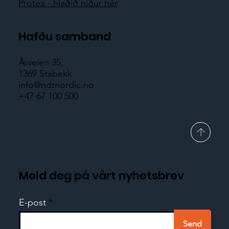
Protea - hlaðið niður hér
Hafðu samband
Åsveien 35,
1369 Stabekk
info@ndtnordic.no
+47 67 100 500
Meld deg på vårt nyhetsbrev
E-post
Send