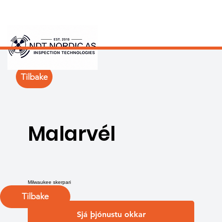
Tilbake
Malarvél
Milwaukee skerpari
Tilbake
Sjá þjónustu okkar