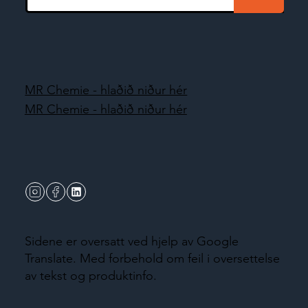
MR Chemie - hlaðið niður hér
MR Chemie - hlaðið niður hér
Sidene er oversatt ved hjelp av Google
Translate. Med forbehold om feil i oversettelse
av tekst og produktinfo.