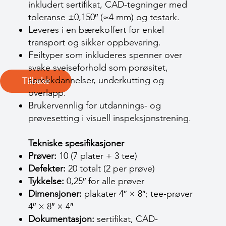
inkludert sertifikat, CAD-tegninger med
toleranse ±0,150″ (≈4 mm) og testark.
Leveres i en bærekoffert for enkel
transport og sikker oppbevaring.
Feiltyper som inkluderes spenner over
svake sveiseforhold som porøsitet,
sprekkdannelser, underkutting og
Tilbake
overlapp.
Brukervennlig for utdannings- og
prøvesetting i visuell inspeksjonstrening.
Tekniske spesifikasjoner
Prøver:
10 (7 plater + 3 tee)
Defekter:
20 totalt (2 per prøve)
Tykkelse:
0,25″ for alle prøver
Dimensjoner:
plakater 4″ × 8″; tee-prøver
4″ × 8″ × 4″
Dokumentasjon:
sertifikat, CAD-