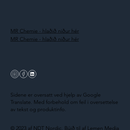
MR Chemie - hlaðið niður hér
MR Chemie - hlaðið niður hér
Sidene er oversatt ved hjelp av Google
Translate. Med forbehold om feil i oversettelse
av tekst og produktinfo.
© 2023 af NDT Nordic.
Búið til af Lemen Media