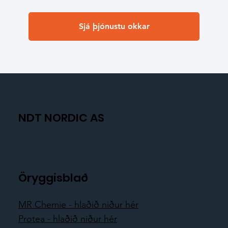
Sjá þjónustu okkar
NDT NORDIC AS
Öryggisblað
MR Chemie - hlaðið niður hér
Protea - hlaðið niður hér