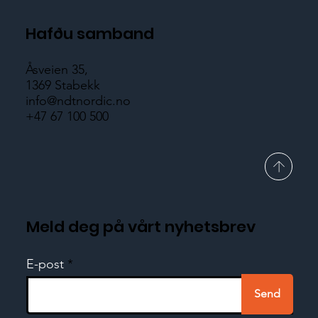
Hafðu samband
Åsveien 35,
1369 Stabekk
info@ndtnordic.no
+47 67 100 500
Meld deg på vårt nyhetsbrev
E-post
Send