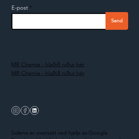
E-post
Send
MR Chemie - hlaðið niður hér
MR Chemie - hlaðið niður hér
Sidene er oversatt ved hjelp av Google