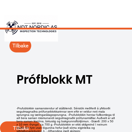
Tilbake
Prófblokk MT
-Prufublokkin samanstendur af stálblendi. Sérstök meðferð á yfirborði
segulmagnaðra prófunarblokkarinnar sem eftir er veldur neti mala
sprungna og tæringarálagssprungna. -Prufublokkin hentar fullkomlega til
að bera saman mismunandi segulmagnaðir prófunarmiðlar. Auðvelt er að
bera saman litatóna, birtustig og bakgrunnsflúrljómun. -Stærð: 200 x 50
x 10 mm -Þyngd: ca 700 g -Prufublokkin er ekki skilgreind í neinum
Tilbake
staðli. En fyrir utan lögunina hefur það sömu eiginleika og
viðmiðunarreiturinn 1. - Afhending með skírteini