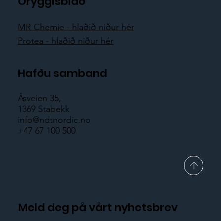
Öryggisblað
MR Chemie - hlaðið niður hér
Protea - hlaðið niður hér
Hafðu samband
Åsveien 35,
1369 Stabekk
info@ndtnordic.no
+47 67 100 500
Meld deg på vårt nyhetsbrev