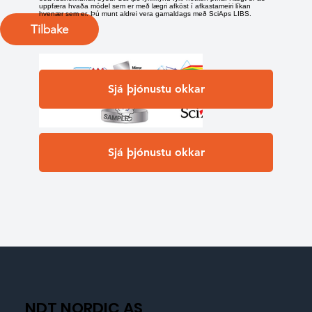
uppfæra hvaða módel sem er með lægri afköst í afkastameiri líkan
hvenær sem er. Þú munt aldrei vera gamaldags með SciAps LIBS.
Tilbake
Sjá þjónustu okkar
Sjá þjónustu okkar
NDT NORDIC AS