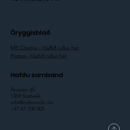
Öryggisblað
MR Chemie - hlaðið niður hér
Protea - hlaðið niður hér
Hafðu samband
Åsveien 35,
1369 Stabekk
info@ndtnordic.no
+47 67 100 500