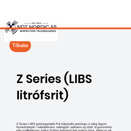
Tilbake
Z Series (LIBS
litrófsrit)
Z Series LIBS greiningartæki Frá háþróaðri greiningu á mjög lágum
frumefnisstyrk í málmblöndur, málmgrýti, saltvatni og dufti, til grunnefnis
eða ruslflokkunar, býður SciAps fyrirmynd fyrir notkun þína. Hægt er að