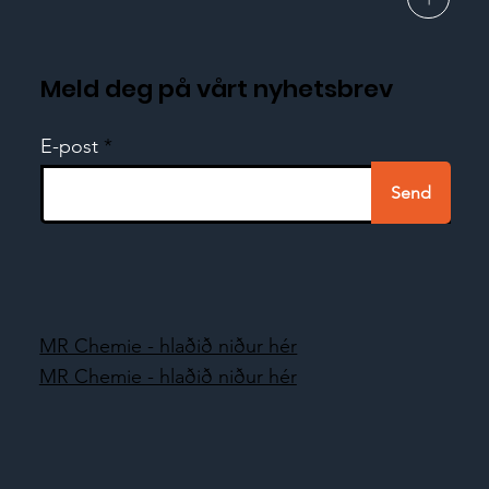
Meld deg på vårt nyhetsbrev
E-post
Send
MR Chemie - hlaðið niður hér
MR Chemie - hlaðið niður hér