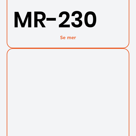
MR-230
Se mer