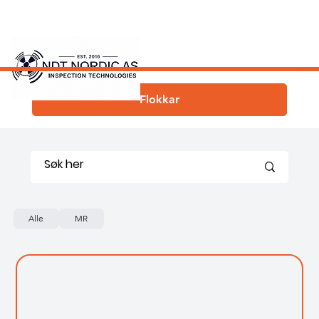
Flokkar
Alle
MR