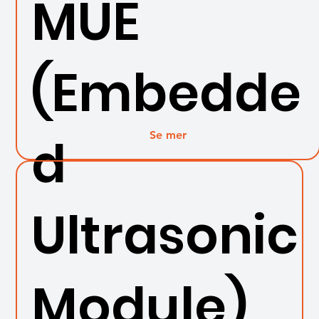
MUE
(Embedde
Se mer
d
Ultrasonic
Module)