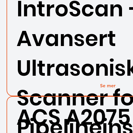
IntroScan 
Avansert
Ultrasonis
Se mer
Scanner fo
ACS A2075
Pipelinein