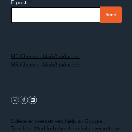
E-post
Send
MR Chemie - hlaðið niður hér
MR Chemie - hlaðið niður hér
Sidene er oversatt ved hjelp av Google
Translate. Med forbehold om feil i oversettelse