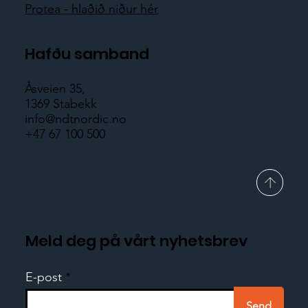
Protea - hlaðið niður hér
Hafðu samband
Åsveien 35,
1369 Stabekk
info@ndtnordic.no
+47 67 100 500
Meld deg på vårt nyhetsbrev
E-post
Send