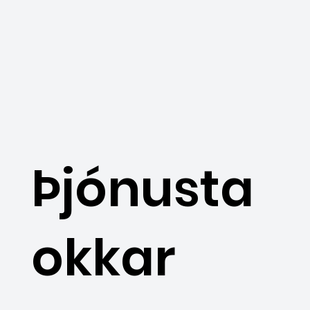
Þjónusta
okkar