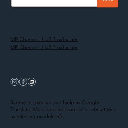
MR Chemie - hlaðið niður hér
MR Chemie - hlaðið niður hér
Sidene er oversatt ved hjelp av Google
Translate. Med forbehold om feil i oversettelse
av tekst og produktinfo.