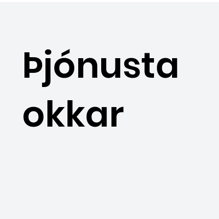
Þjónusta
okkar