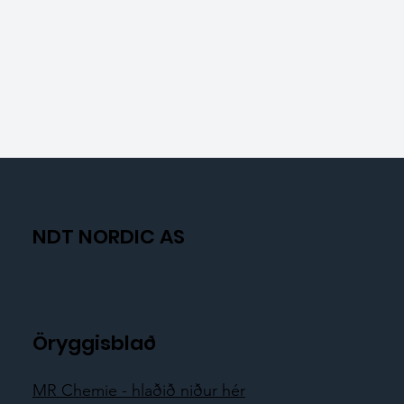
NDT NORDIC AS
Öryggisblað
MR Chemie - hlaðið niður hér