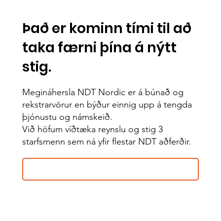
Það er kominn tími til að
taka færni þína á nýtt
stig.
Megináhersla NDT Nordic er á búnað og
rekstrarvörur en býður einnig upp á tengda
þjónustu og námskeið.
Við höfum víðtæka reynslu og stig 3
starfsmenn sem ná yfir flestar NDT aðferðir.
Sjá þjónustu okkar