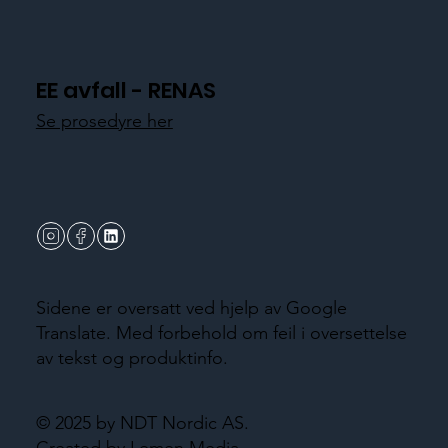
EE avfall - RENAS
Se prosedyre her
Sidene er oversatt ved hjelp av Google
Translate. Med forbehold om feil i oversettelse
av tekst og produktinfo.
© 2025 by NDT Nordic AS.
Created by Lemen Media