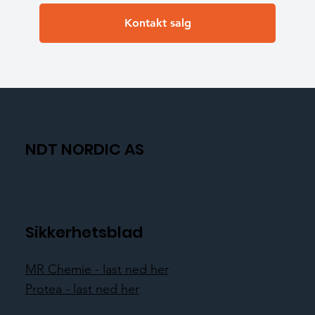
Kontakt salg
NDT NORDIC AS
Sikkerhetsblad
MR Chemie - last ned her
Protea - last ned her