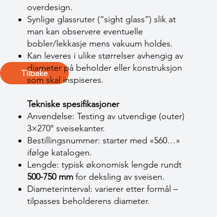
overdesign.
Synlige glassruter (“sight glass”) slik at
man kan observere eventuelle
bobler/lekkasje mens vakuum holdes.
Kan leveres i ulike størrelser avhengig av
diameter på beholder eller konstruksjon
Tilbake
som skal inspiseres.
Tekniske spesifikasjoner
Anvendelse: Testing av utvendige (outer)
3×270° sveisekanter.
Bestillingsnummer: starter med «560…»
ifølge katalogen.
Lengde: typisk økonomisk lengde rundt
500-750 mm
for deksling av sveisen.
Diameterinterval: varierer etter formål –
tilpasses beholderens diameter.