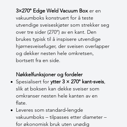
3×270° Edge Weld Vacuum Box
er en
vakuumboks konstruert for å teste
utvendige sveiseskjøter som strekker seg
over tre sider (270°) av en kant. Den
brukes typisk til å inspisere utvendige
hjørnesveisefuger, der sveisen overlapper
og dekker nesten hele omkretsen,
bortsett fra en side.
Nøkkelfunksjoner og fordeler
Spesialisert for
ytter 3 × 270° kant-sveis
,
slik at boksen kan dekke sveiser som
omkranser nesten hele kanten av en
flate.
Leveres som standard‐lengde
vakuumboks – tilpasses etter diameter –
for økonomisk bruk uten unødig