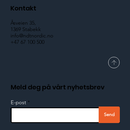
Kontakt
Åsveien 35,
1369 Stabekk
info@ndtnordic.no
+47 67 100 500
Meld deg på vårt nyhetsbrev
E-post
Send