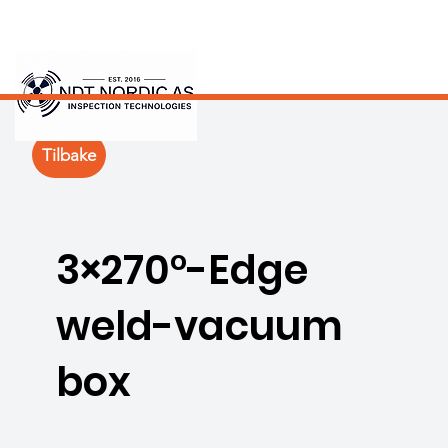
Tilbake
3×270°-Edge
weld-vacuum
box