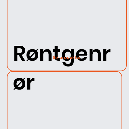
Røntgenr
Se produkter
ør