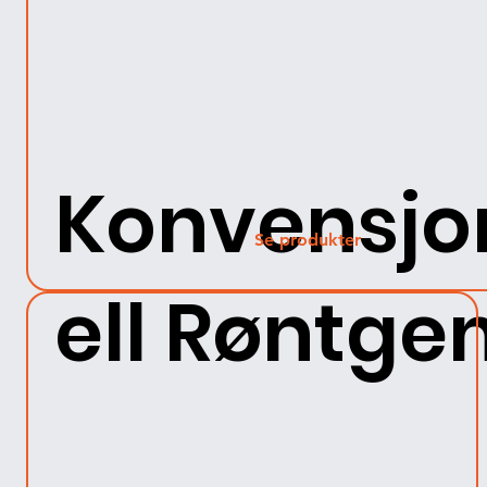
Konvensjo
Se produkter
ell Røntge