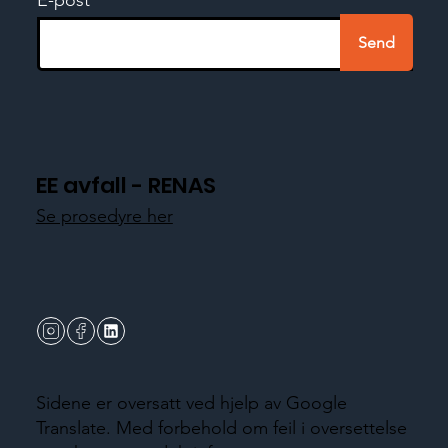
Send
EE avfall - RENAS
Se prosedyre her
Sidene er oversatt ved hjelp av Google
Translate. Med forbehold om feil i oversettelse