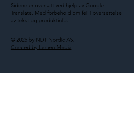
Sidene er oversatt ved hjelp av Google
Translate. Med forbehold om feil i oversettelse
av tekst og produktinfo.
© 2025 by NDT Nordic AS.
Created by Lemen Media