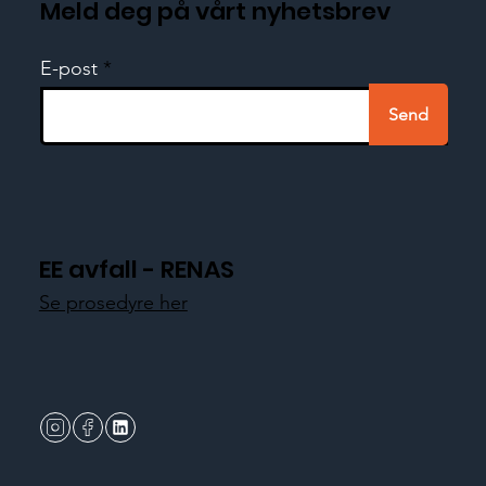
Meld deg på vårt nyhetsbrev
E-post
Send
EE avfall - RENAS
Se prosedyre her