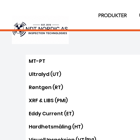
PRODUKTER
MT-PT
Ultralyd (UT)
Røntgen (RT)
XRF & LIBS (PMI)
Eddy Current (ET)
Hardhetsmåling (HT)
Visuell Inspeksjon (VT/RVI)