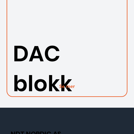
DAC
blokk
Se mer
NDT NORDIC AS