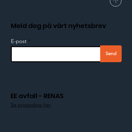
Meld deg på vårt nyhetsbrev
E-post
Send
EE avfall - RENAS
Se prosedyre her