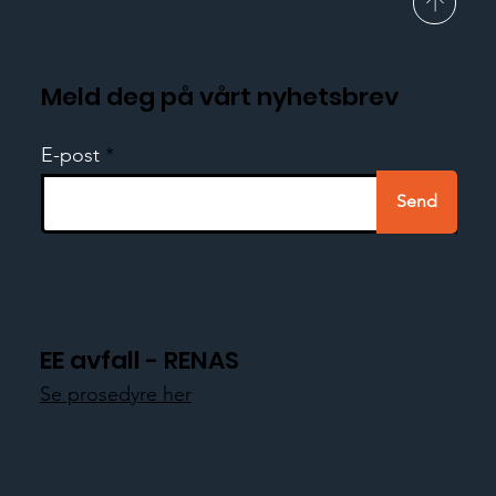
Meld deg på vårt nyhetsbrev
E-post
Send
EE avfall - RENAS
Se prosedyre her