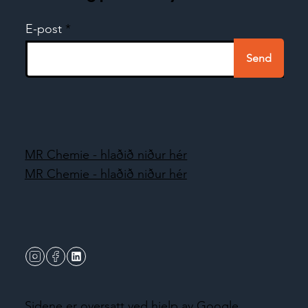
E-post
Send
MR Chemie - hlaðið niður hér
MR Chemie - hlaðið niður hér
Sidene er oversatt ved hjelp av Google