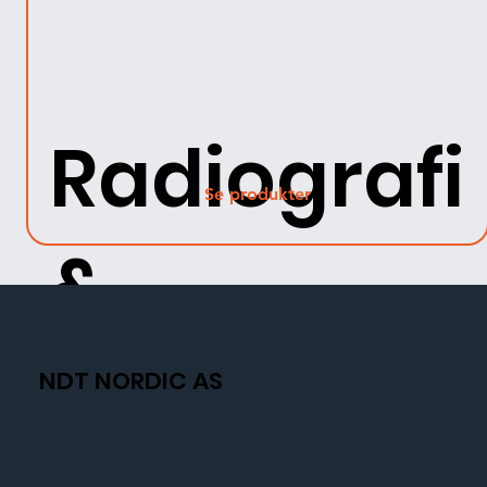
Radiografi
Se produkter
&
Fluorosko
NDT NORDIC AS