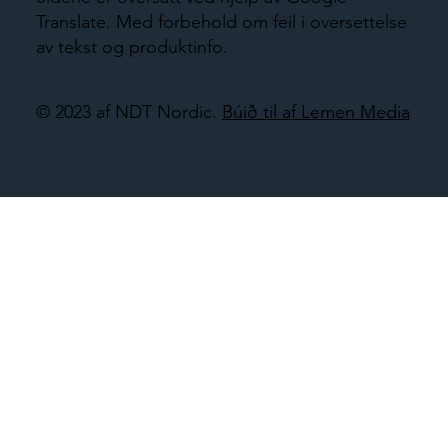
Translate. Med forbehold om feil i oversettelse
av tekst og produktinfo.
© 2023 af NDT Nordic.
Búið til af Lemen Media