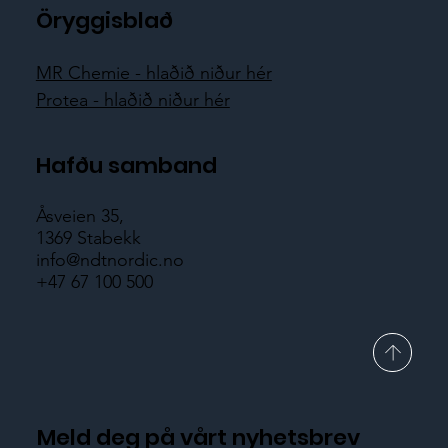
pi
Öryggisblað
MR Chemie - hlaðið niður hér
Protea - hlaðið niður hér
Hafðu samband
Åsveien 35,
1369 Stabekk
info@ndtnordic.no
+47 67 100 500
Meld deg på vårt nyhetsbrev