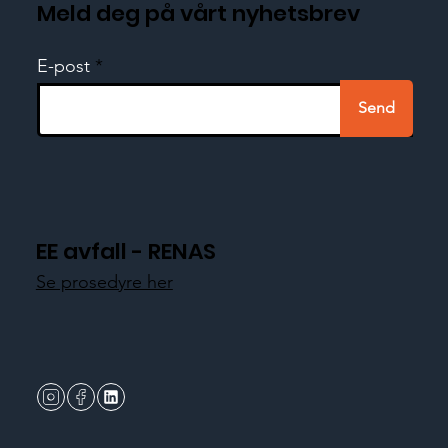
Meld deg på vårt nyhetsbrev
E-post
Send
EE avfall - RENAS
Se prosedyre her