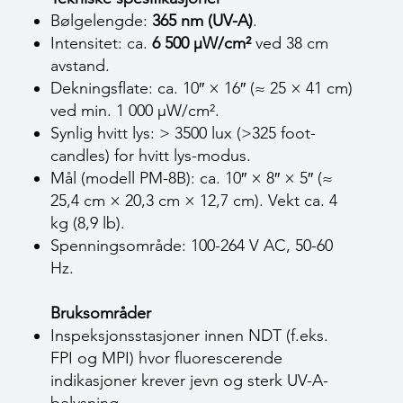
Bølgelengde:
365 nm (UV-A)
.
Intensitet: ca.
6 500 µW/cm²
ved 38 cm
avstand.
Dekningsflate: ca. 10″ × 16″ (≈ 25 × 41 cm)
ved min. 1 000 µW/cm².
Synlig hvitt lys: > 3500 lux (>325 foot-
candles) for hvitt lys-modus.
Mål (modell PM-8B): ca. 10″ × 8″ × 5″ (≈
25,4 cm × 20,3 cm × 12,7 cm). Vekt ca. 4
kg (8,9 lb).
Spenningsområde: 100-264 V AC, 50-60
Hz.
Bruksområder
Inspeksjonsstasjoner innen NDT (f.eks.
FPI og MPI) hvor fluorescerende
indikasjoner krever jevn og sterk UV-A-