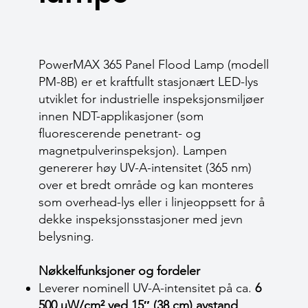
PowerMAX 365 Panel Flood Lamp (modell
PM-8B) er et kraftfullt stasjonært LED-lys
utviklet for industrielle inspeksjonsmiljøer
innen NDT-applikasjoner (som
fluorescerende penetrant- og
magnetpulverinspeksjon). Lampen
genererer høy UV-A-intensitet (365 nm)
over et bredt område og kan monteres
som overhead-lys eller i linjeoppsett for å
dekke inspeksjonsstasjoner med jevn
belysning.
Nøkkelfunksjoner og fordeler
Leverer nominell UV-A-intensitet på ca.
6
500 µW/cm² ved 15″ (38 cm) avstand
.