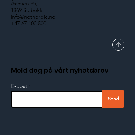
Åsveien 35,
1369 Stabekk
info@ndtnordic.no
+47 67 100 500
Meld deg på vårt nyhetsbrev
E-post
Send