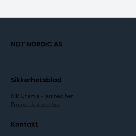
NDT NORDIC AS
Sikkerhetsblad
MR Chemie - last ned her
Protea - last ned her
Kontakt