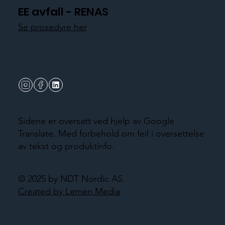
EE avfall - RENAS
Se prosedyre her
Sidene er oversatt ved hjelp av Google
Translate. Med forbehold om feil i oversettelse
av tekst og produktinfo.
© 2025 by NDT Nordic AS.
Created by Lemen Media