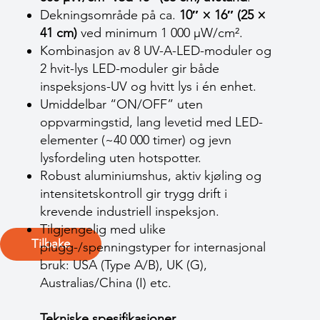
Dekningsområde på ca.
10″ × 16″ (25 ×
41 cm)
ved minimum 1 000 µW/cm².
Kombinasjon av 8 UV-A-LED-moduler og
2 hvit-lys LED-moduler gir både
inspeksjons-UV og hvitt lys i én enhet.
Umiddelbar “ON/OFF” uten
oppvarmingstid, lang levetid med LED-
elementer (~40 000 timer) og jevn
lysfordeling uten hotspotter.
Robust aluminiumshus, aktiv kjøling og
intensitetskontroll gir trygg drift i
krevende industriell inspeksjon.
Tilgjengelig med ulike
Tilbake
plugg-/spenningstyper for internasjonal
bruk: USA (Type A/B), UK (G),
Australias/China (I) etc.
Tekniske spesifikasjoner